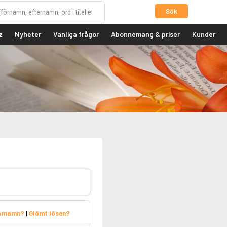
Sök
z
Nyheter
Vanliga frågor
Abonnemang & priser
Kunder
arnamn?
|
Glömt lösen?