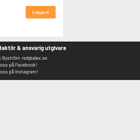
Logga in
aktör & ansvarig utgivare
s Byström
red@alex.se
j oss på Facebook!
j oss på Instagram!