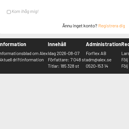
Kom ihåg mig!
Ännu inget konto?
Registrera dig
Information
Innehåll
Administration
Red
Informationsblad om Alex
Idag 2026-08-07
Forflex AB
Lar
Aktuell driftinformation
Författare: 7 048 st
adm@alex.se
Föl
Titlar: 185 328 st
0520-153 14
Föl