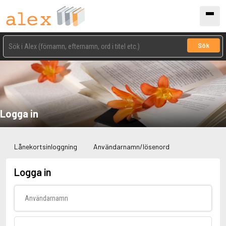
Sök
Logga in
Lånekortsinloggning
Användarnamn/lösenord
Logga in
Användarnamn
Lösenord