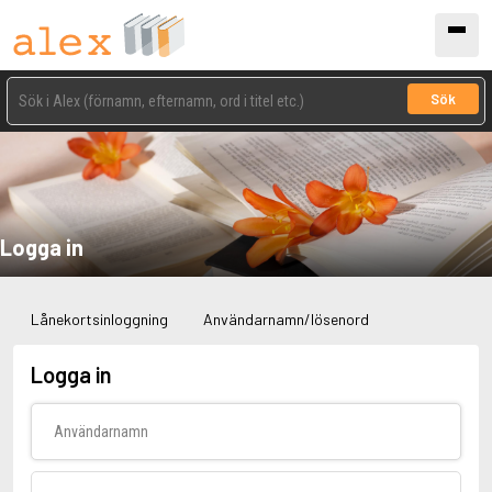
Sök
Logga in
Lånekortsinloggning
Användarnamn/lösenord
Logga in
Användarnamn
Lösenord