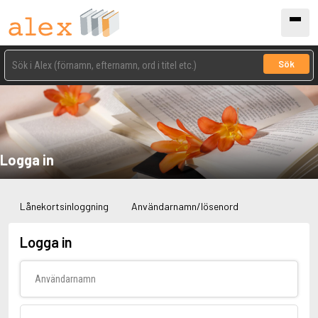
Sök
Logga in
Lånekortsinloggning
Användarnamn/lösenord
Logga in
Användarnamn
Lösenord