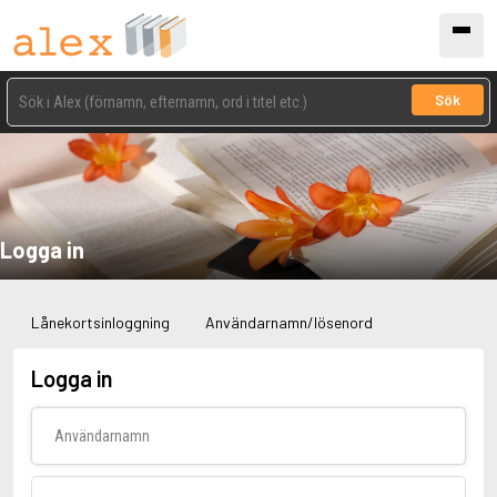
Sök
Logga in
Lånekortsinloggning
Användarnamn/lösenord
Logga in
Användarnamn
Lösenord