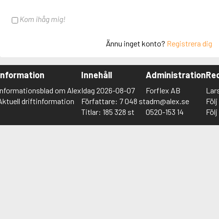
Kom ihåg mig!
Ännu inget konto?
Registrera dig
Information
Innehåll
Administration
Red
Informationsblad om Alex
Idag 2026-08-07
Forflex AB
Lar
Aktuell driftinformation
Författare: 7 048 st
adm@alex.se
Föl
Titlar: 185 328 st
0520-153 14
Föl