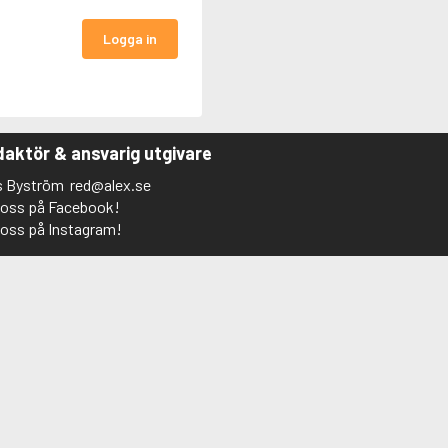
Logga in
aktör & ansvarig utgivare
s Byström
red@alex.se
j oss på Facebook!
j oss på Instagram!