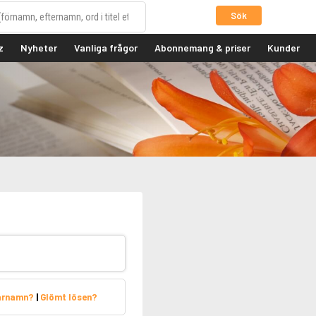
Sök
z
Nyheter
Vanliga frågor
Abonnemang & priser
Kunder
arnamn?
|
Glömt lösen?