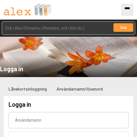
Sök
Logga in
Lånekortsinloggning
Användarnamn/lösenord
Logga in
Användarnamn
Lösenord