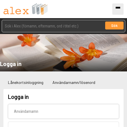
Sök
Logga in
Lånekortsinloggning
Användarnamn/lösenord
Logga in
Användarnamn
Lösenord