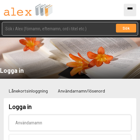
Sök
Logga in
Lånekortsinloggning
Användarnamn/lösenord
Logga in
Användarnamn
Lösenord