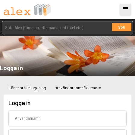
Sök
Logga in
Lånekortsinloggning
Användarnamn/lösenord
Logga in
Användarnamn
Lösenord