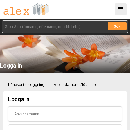
Sök
Logga in
Lånekortsinloggning
Användarnamn/lösenord
Logga in
Användarnamn
Lösenord