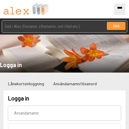
Sök
Logga in
Lånekortsinloggning
Användarnamn/lösenord
Logga in
Användarnamn
Lösenord