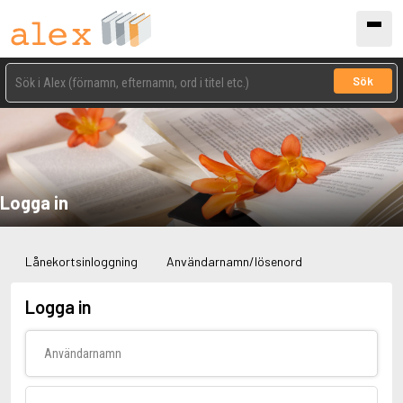
Sök
Logga in
Lånekortsinloggning
Användarnamn/lösenord
Logga in
Användarnamn
Lösenord