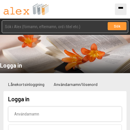
Sök
Logga in
Lånekortsinloggning
Användarnamn/lösenord
Logga in
Användarnamn
Lösenord