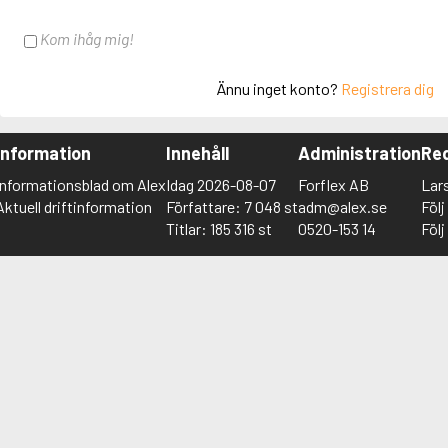
Kom ihåg mig!
Ännu inget konto?
Registrera dig
Information
Innehåll
Administration
Red
Informationsblad om Alex
Idag 2026-08-07
Forflex AB
Lar
Aktuell driftinformation
Författare: 7 048 st
adm@alex.se
Föl
Titlar: 185 316 st
0520-153 14
Föl