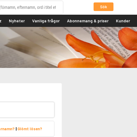
Sök
z
Nyheter
Vanliga frågor
Abonnemang & priser
Kunder
arnamn?
|
Glömt lösen?