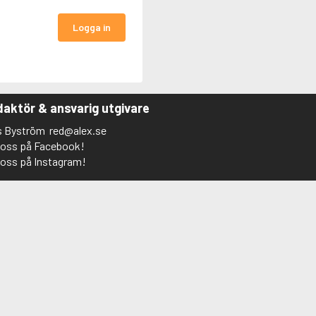
Logga in
aktör & ansvarig utgivare
s Byström
red@alex.se
j oss på Facebook!
j oss på Instagram!