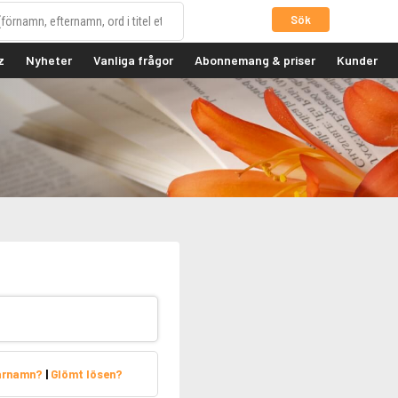
Sök
z
Nyheter
Vanliga frågor
Abonnemang & priser
Kunder
arnamn?
|
Glömt lösen?