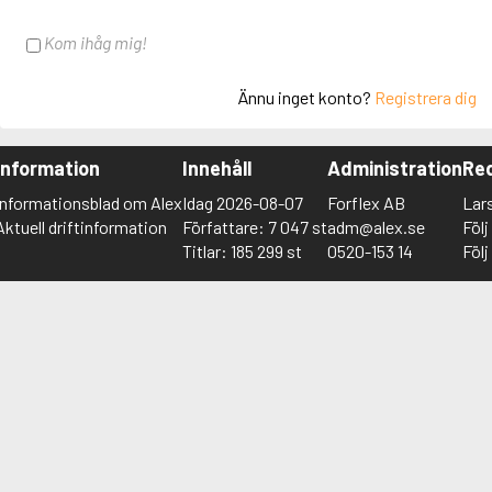
Kom ihåg mig!
Ännu inget konto?
Registrera dig
Information
Innehåll
Administration
Red
Informationsblad om Alex
Idag 2026-08-07
Forflex AB
Lar
Aktuell driftinformation
Författare: 7 047 st
adm@alex.se
Föl
Titlar: 185 299 st
0520-153 14
Föl