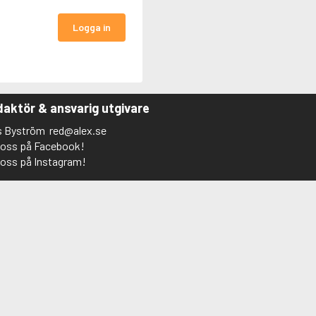
Logga in
aktör & ansvarig utgivare
s Byström
red@alex.se
j oss på Facebook!
j oss på Instagram!