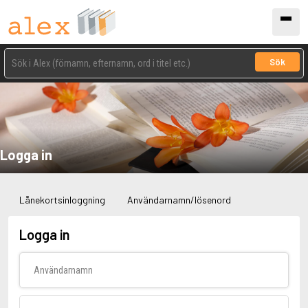
Sök
Logga in
Lånekortsinloggning
Användarnamn/lösenord
Logga in
Användarnamn
Lösenord