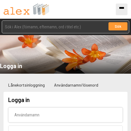
Sök
Logga in
Lånekortsinloggning
Användarnamn/lösenord
Logga in
Användarnamn
Lösenord