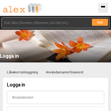
Sök
Logga in
Lånekortsinloggning
Användarnamn/lösenord
Logga in
Användarnamn
Lösenord