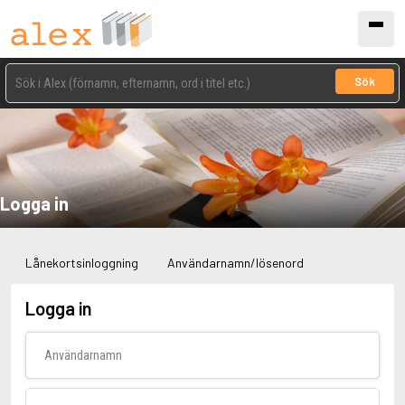
Sök
Logga in
Lånekortsinloggning
Användarnamn/lösenord
Logga in
Användarnamn
Lösenord