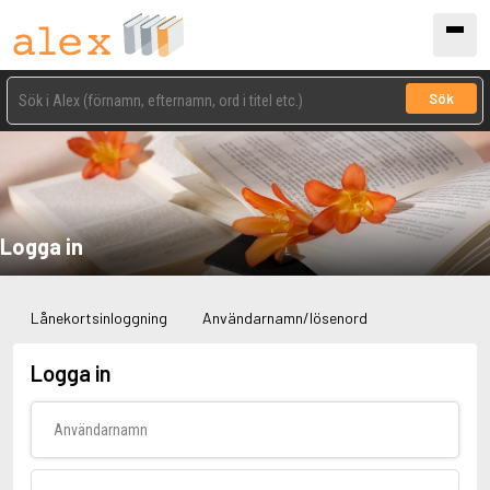
Sök
Logga in
Lånekortsinloggning
Användarnamn/lösenord
Logga in
Användarnamn
Lösenord