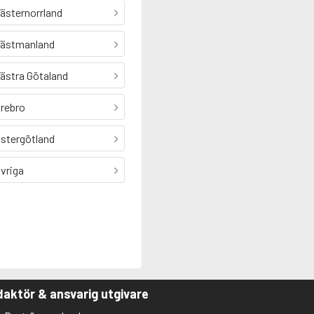
ästernorrland
ästmanland
ästra Götaland
rebro
stergötland
vriga
aktör & ansvarig utgivare