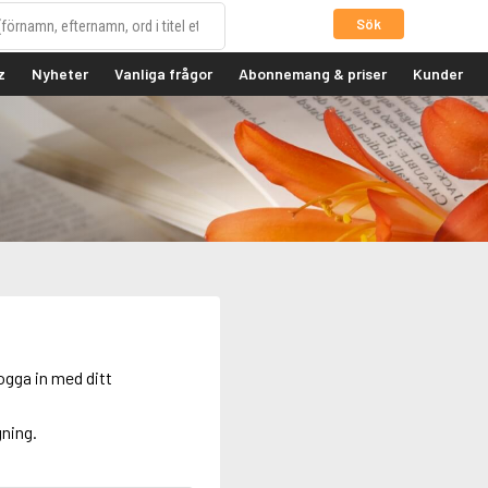
Sök
z
Nyheter
Vanliga frågor
Abonnemang & priser
Kunder
ogga in med ditt
gning.