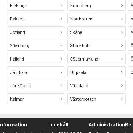
Blekinge
Kronoberg
V
Dalarna
Norrbotten
V
Gotland
Skåne
V
Gävleborg
Stockholm
Ö
Halland
Södermanland
Ö
Jämtland
Uppsala
Ö
Jönköping
Värmland
Kalmar
Västerbotten
Information
Innehåll
Administration
Red