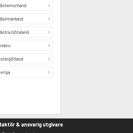
ästernorrland
ästmanland
ästra Götaland
rebro
stergötland
vriga
aktör & ansvarig utgivare