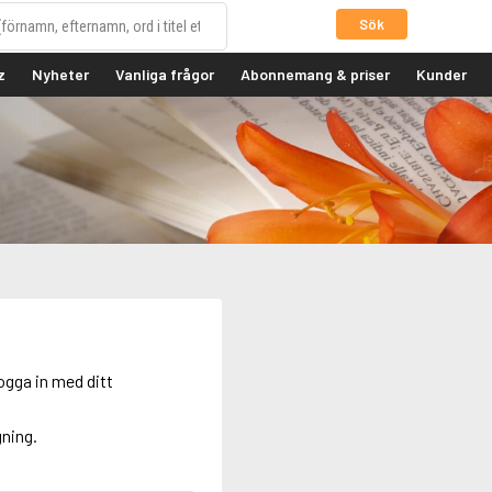
Sök
z
Nyheter
Vanliga frågor
Abonnemang & priser
Kunder
ogga in med ditt
gning.