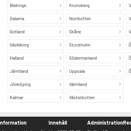
Blekinge
Kronoberg
V
Dalarna
Norrbotten
V
Gotland
Skåne
V
Gävleborg
Stockholm
Ö
Halland
Södermanland
Ö
Jämtland
Uppsala
Ö
Jönköping
Värmland
Kalmar
Västerbotten
Information
Innehåll
Administration
Red