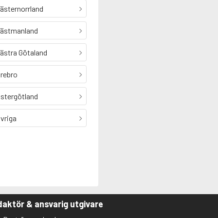
ästernorrland
ästmanland
ästra Götaland
rebro
stergötland
vriga
aktör & ansvarig utgivare