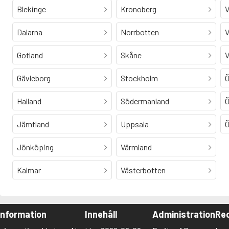
Blekinge
Kronoberg
V
Dalarna
Norrbotten
V
Gotland
Skåne
V
Gävleborg
Stockholm
Ö
Halland
Södermanland
Ö
Jämtland
Uppsala
Ö
Jönköping
Värmland
Kalmar
Västerbotten
Information
Innehåll
Administration
Red