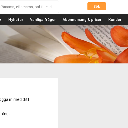
Sök
z
Nyheter
Vanliga frågor
Abonnemang & priser
Kunder
ogga in med ditt
gning.