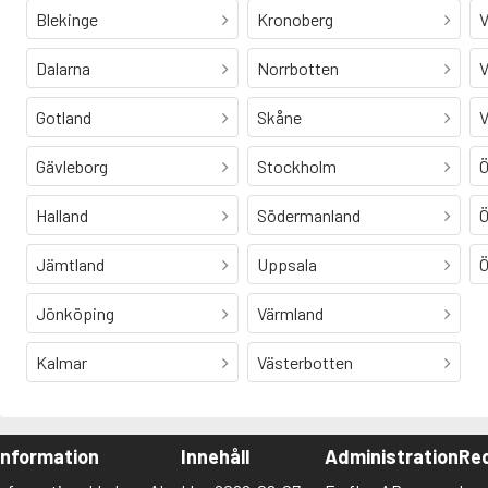
Blekinge
Kronoberg
V
Dalarna
Norrbotten
V
Gotland
Skåne
V
Gävleborg
Stockholm
Ö
Halland
Södermanland
Ö
Jämtland
Uppsala
Ö
Jönköping
Värmland
Kalmar
Västerbotten
Information
Innehåll
Administration
Red