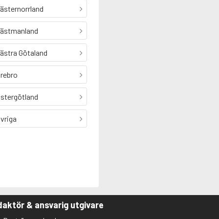
ästernorrland
ästmanland
ästra Götaland
rebro
stergötland
vriga
aktör & ansvarig utgivare