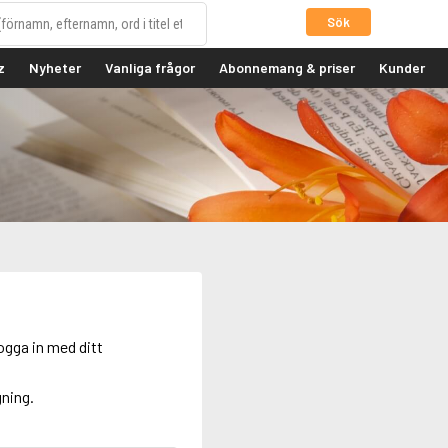
Sök
z
Nyheter
Vanliga frågor
Abonnemang & priser
Kunder
ogga in med ditt
gning.