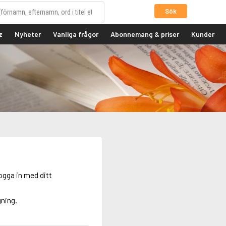
Sök
z
Nyheter
Vanliga frågor
Abonnemang & priser
Kunder
ogga in med ditt
gning.