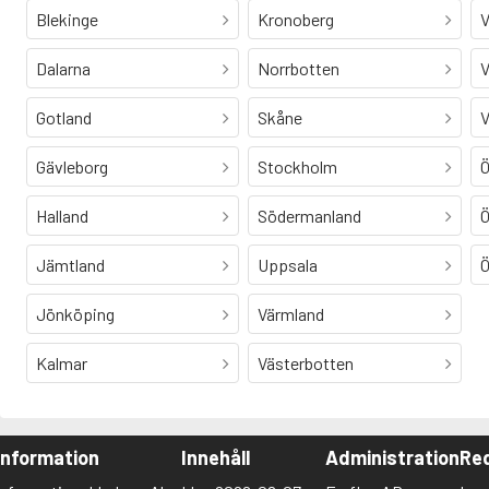
Blekinge
Kronoberg
V
Dalarna
Norrbotten
V
Gotland
Skåne
V
Gävleborg
Stockholm
Ö
Halland
Södermanland
Ö
Jämtland
Uppsala
Ö
Jönköping
Värmland
Kalmar
Västerbotten
Information
Innehåll
Administration
Red