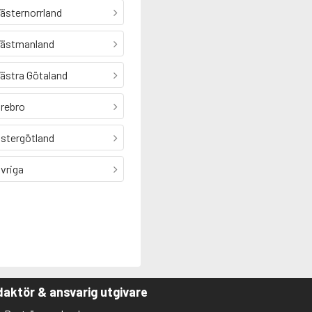
ästernorrland
ästmanland
ästra Götaland
rebro
stergötland
vriga
aktör & ansvarig utgivare