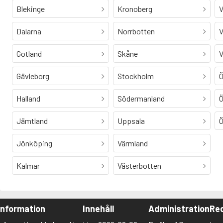
Blekinge
Kronoberg
V
Dalarna
Norrbotten
V
Gotland
Skåne
V
Gävleborg
Stockholm
Ö
Halland
Södermanland
Ö
Jämtland
Uppsala
Ö
Jönköping
Värmland
Kalmar
Västerbotten
Information
Innehåll
Administration
Red