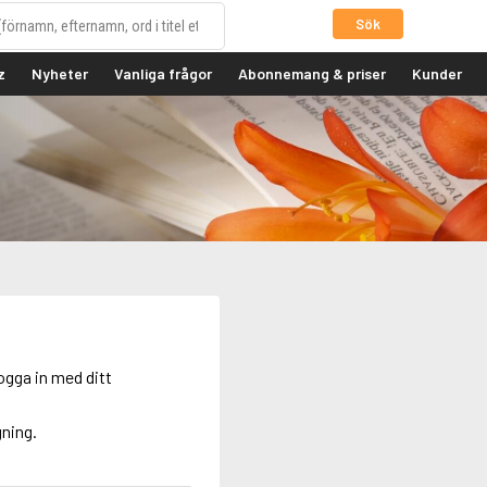
Sök
z
Nyheter
Vanliga frågor
Abonnemang & priser
Kunder
ogga in med ditt
gning.