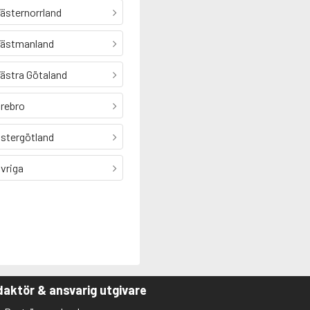
ästernorrland
ästmanland
ästra Götaland
rebro
stergötland
vriga
aktör & ansvarig utgivare