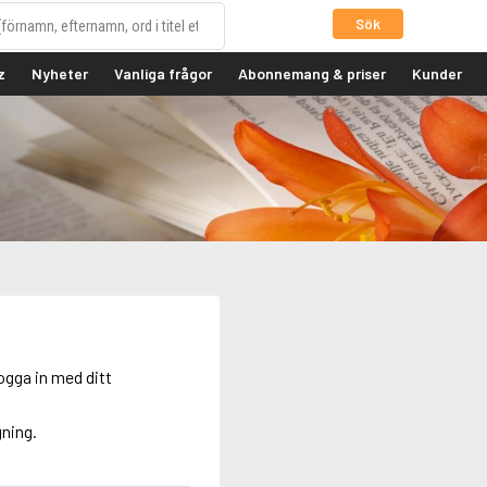
Sök
z
Nyheter
Vanliga frågor
Abonnemang & priser
Kunder
ogga in med ditt
gning.