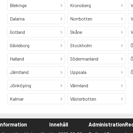
Blekinge
Kronoberg
V
Dalarna
Norrbotten
V
Gotland
Skåne
V
Gävleborg
Stockholm
Ö
Halland
Södermanland
Ö
Jämtland
Uppsala
Ö
Jönköping
Värmland
Kalmar
Västerbotten
Information
Innehåll
Administration
Red