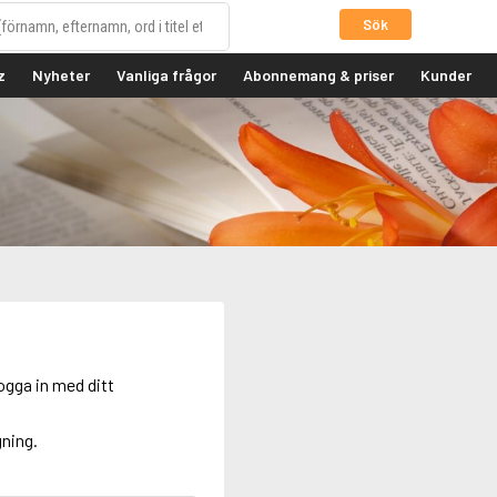
Sök
z
Nyheter
Vanliga frågor
Abonnemang & priser
Kunder
ogga in med ditt
gning.