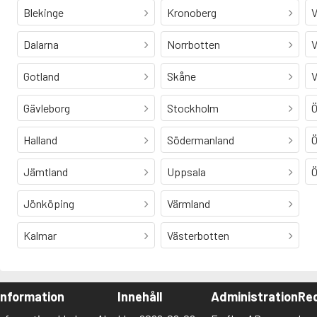
Blekinge
Kronoberg
V
Dalarna
Norrbotten
V
Gotland
Skåne
V
Gävleborg
Stockholm
Ö
Halland
Södermanland
Ö
Jämtland
Uppsala
Ö
Jönköping
Värmland
Kalmar
Västerbotten
Information
Innehåll
Administration
Red