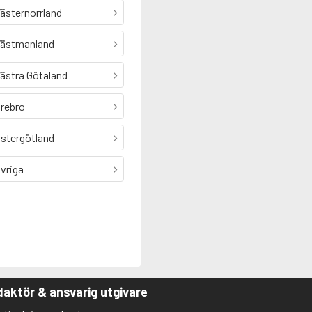
ästernorrland
ästmanland
ästra Götaland
rebro
stergötland
vriga
aktör & ansvarig utgivare