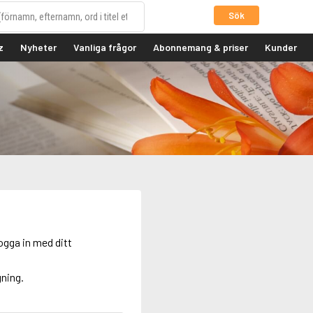
Sök
z
Nyheter
Vanliga frågor
Abonnemang & priser
Kunder
ogga in med ditt
gning.