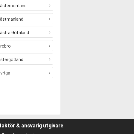
ästernorrland
ästmanland
ästra Götaland
rebro
stergötland
vriga
aktör & ansvarig utgivare