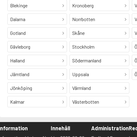
Blekinge
Kronoberg
V
Dalarna
Norrbotten
V
Gotland
Skåne
V
Gävleborg
Stockholm
Ö
Halland
Södermanland
Ö
Jämtland
Uppsala
Ö
Jönköping
Värmland
Kalmar
Västerbotten
Information
Innehåll
Administration
Red