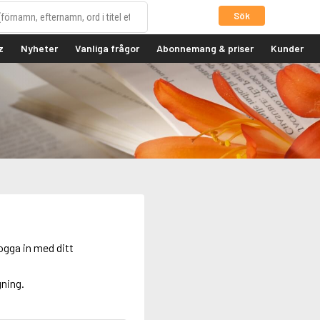
Sök
z
Nyheter
Vanliga frågor
Abonnemang & priser
Kunder
ogga in med ditt
gning.