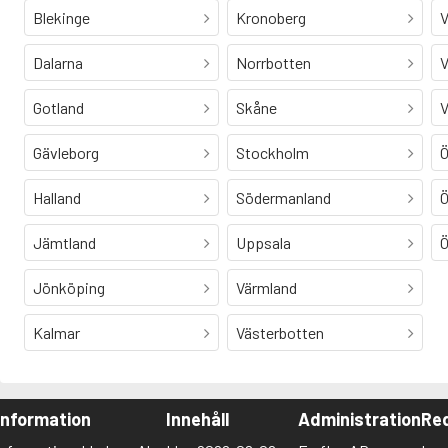
Blekinge
Kronoberg
V
Dalarna
Norrbotten
V
Gotland
Skåne
V
Gävleborg
Stockholm
Ö
Halland
Södermanland
Ö
Jämtland
Uppsala
Ö
Jönköping
Värmland
Kalmar
Västerbotten
Information
Innehåll
Administration
Red