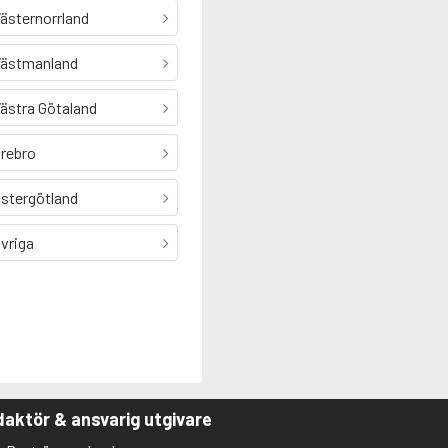
ästernorrland
ästmanland
ästra Götaland
rebro
stergötland
vriga
aktör & ansvarig utgivare