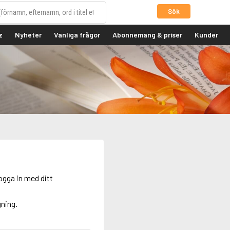
Sök
z
Nyheter
Vanliga frågor
Abonnemang & priser
Kunder
ogga in med ditt
gning.