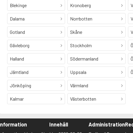
Blekinge
Kronoberg
V
Dalarna
Norrbotten
V
Gotland
Skåne
V
Gävleborg
Stockholm
Ö
Halland
Södermanland
Ö
Jämtland
Uppsala
Ö
Jönköping
Värmland
Kalmar
Västerbotten
Information
Innehåll
Administration
Red