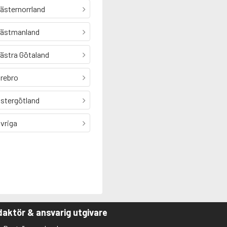
ästernorrland
ästmanland
ästra Götaland
rebro
stergötland
vriga
aktör & ansvarig utgivare