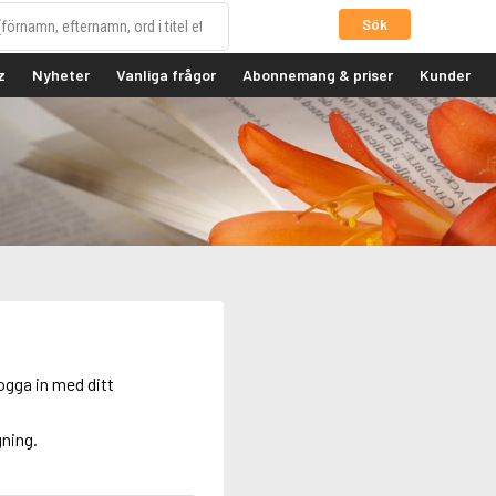
Sök
z
Nyheter
Vanliga frågor
Abonnemang & priser
Kunder
ogga in med ditt
gning.