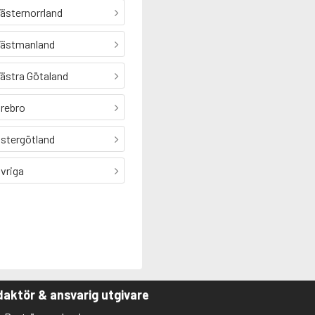
ästernorrland
ästmanland
ästra Götaland
rebro
stergötland
vriga
aktör & ansvarig utgivare