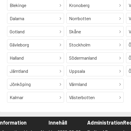
Blekinge
Kronoberg
V
Dalarna
Norrbotten
V
Gotland
Skåne
V
Gävleborg
Stockholm
Ö
Halland
Södermanland
Ö
Jämtland
Uppsala
Ö
Jönköping
Värmland
Kalmar
Västerbotten
Information
Innehåll
Administration
Red