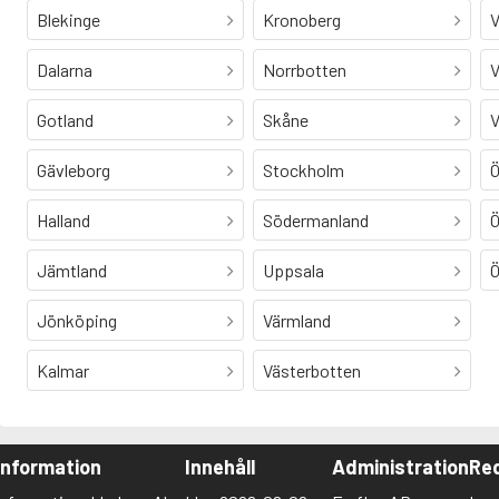
Blekinge
Kronoberg
V
Dalarna
Norrbotten
V
Gotland
Skåne
V
Gävleborg
Stockholm
Ö
Halland
Södermanland
Ö
Jämtland
Uppsala
Ö
Jönköping
Värmland
Kalmar
Västerbotten
Information
Innehåll
Administration
Red