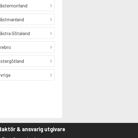
ästernorrland
ästmanland
ästra Götaland
rebro
stergötland
vriga
aktör & ansvarig utgivare