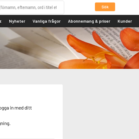
Sök
z
Nyheter
Vanliga frågor
Abonnemang & priser
Kunder
ogga in med ditt
gning.