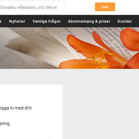
Sök
z
Nyheter
Vanliga frågor
Abonnemang & priser
Kunder
ogga in med ditt
gning.