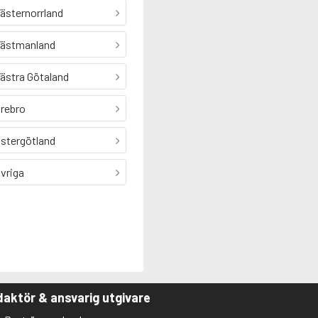
ästernorrland
ästmanland
ästra Götaland
rebro
stergötland
vriga
aktör & ansvarig utgivare