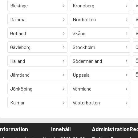
Blekinge
Kronoberg
V
Dalarna
Norrbotten
V
Gotland
Skåne
V
Gävleborg
Stockholm
Ö
Halland
Södermanland
Ö
Jämtland
Uppsala
Ö
Jönköping
Värmland
Kalmar
Västerbotten
Information
Innehåll
Administration
Red