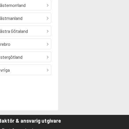
ästernorrland
ästmanland
ästra Götaland
rebro
stergötland
vriga
aktör & ansvarig utgivare