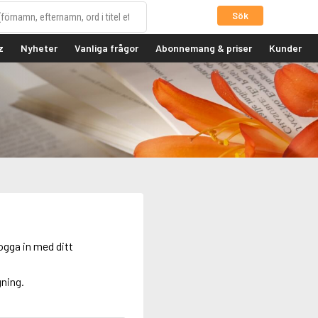
Sök
z
Nyheter
Vanliga frågor
Abonnemang & priser
Kunder
ogga in med ditt
gning.