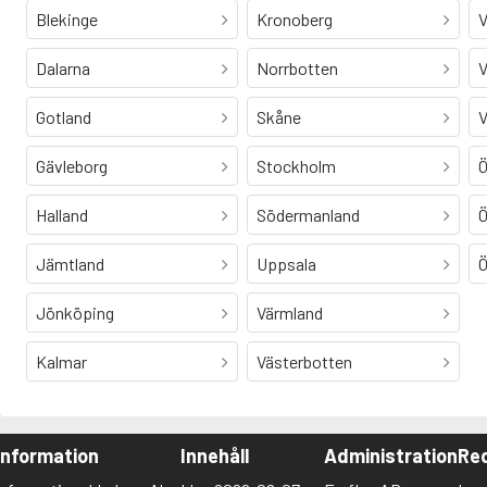
Blekinge
Kronoberg
V
Dalarna
Norrbotten
V
Gotland
Skåne
V
Gävleborg
Stockholm
Ö
Halland
Södermanland
Ö
Jämtland
Uppsala
Ö
Jönköping
Värmland
Kalmar
Västerbotten
Information
Innehåll
Administration
Red