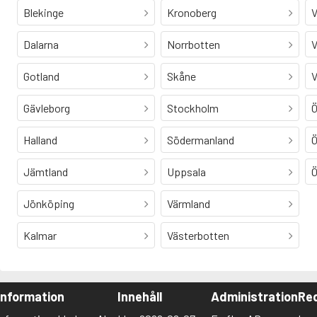
Blekinge
Kronoberg
V
Dalarna
Norrbotten
V
Gotland
Skåne
V
Gävleborg
Stockholm
Ö
Halland
Södermanland
Ö
Jämtland
Uppsala
Ö
Jönköping
Värmland
Kalmar
Västerbotten
Information
Innehåll
Administration
Red