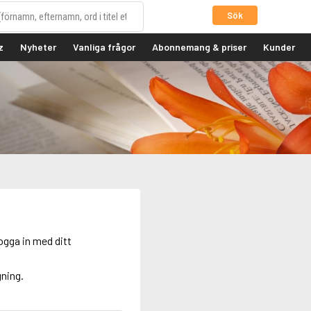
Sök
z
Nyheter
Vanliga frågor
Abonnemang & priser
Kunder
ogga in med ditt
gning.