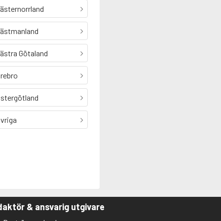
ästernorrland
ästmanland
ästra Götaland
rebro
stergötland
vriga
aktör & ansvarig utgivare