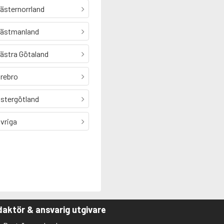
ästernorrland
ästmanland
ästra Götaland
rebro
stergötland
vriga
aktör & ansvarig utgivare