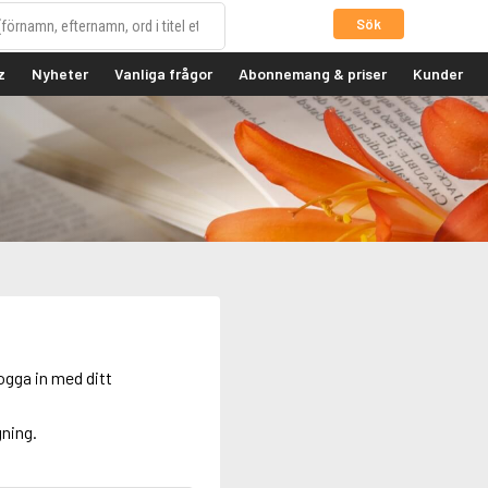
Sök
z
Nyheter
Vanliga frågor
Abonnemang & priser
Kunder
ogga in med ditt
gning.