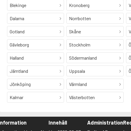
Blekinge
Kronoberg
V
Dalarna
Norrbotten
V
Gotland
Skåne
V
Gävleborg
Stockholm
Ö
Halland
Södermanland
Ö
Jämtland
Uppsala
Ö
Jönköping
Värmland
Kalmar
Västerbotten
Information
Innehåll
Administration
Red