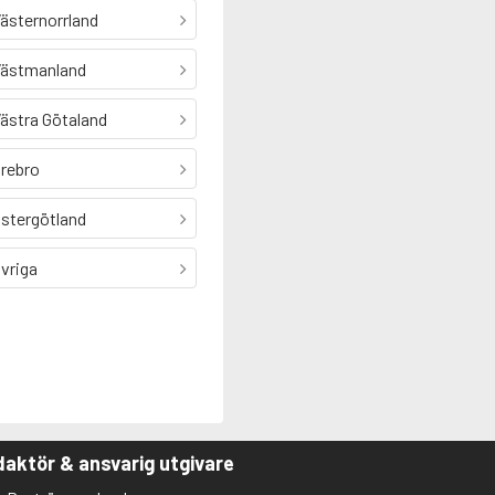
ästernorrland
ästmanland
ästra Götaland
rebro
stergötland
vriga
aktör & ansvarig utgivare