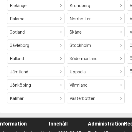
Blekinge
Kronoberg
V
Dalarna
Norrbotten
V
Gotland
Skåne
V
Gävleborg
Stockholm
Ö
Halland
Södermanland
Ö
Jämtland
Uppsala
Ö
Jönköping
Värmland
Kalmar
Västerbotten
Information
Innehåll
Administration
Red