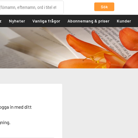
Sök
z
Nyheter
Vanliga frågor
Abonnemang & priser
Kunder
ogga in med ditt
gning.