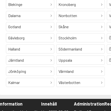
Blekinge
Kronoberg
V
Dalarna
Norrbotten
V
Gotland
Skåne
V
Gävleborg
Stockholm
Ö
Halland
Södermanland
Ö
Jämtland
Uppsala
Ö
Jönköping
Värmland
Kalmar
Västerbotten
Information
Innehåll
Administration
Red