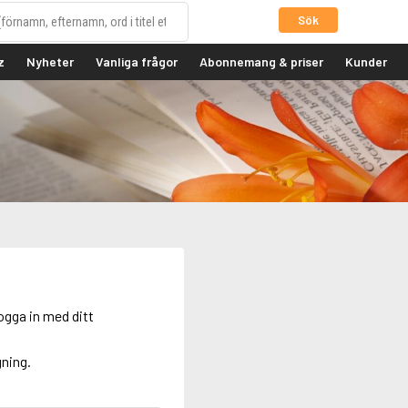
Sök
z
Nyheter
Vanliga frågor
Abonnemang & priser
Kunder
ogga in med ditt
gning.