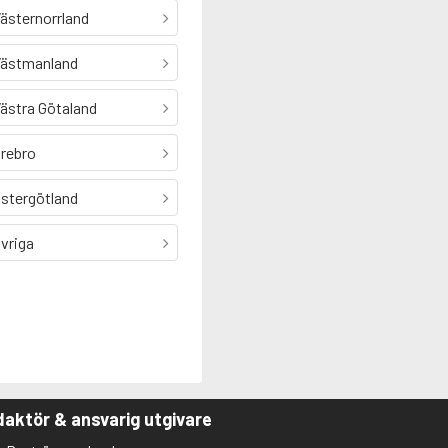
ästernorrland
ästmanland
ästra Götaland
rebro
stergötland
vriga
aktör & ansvarig utgivare