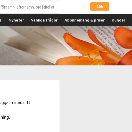
Sök
z
Nyheter
Vanliga frågor
Abonnemang & priser
Kunder
ogga in med ditt
gning.