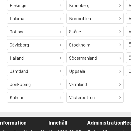
Blekinge
Kronoberg
V
Dalarna
Norrbotten
V
Gotland
Skåne
V
Gävleborg
Stockholm
Ö
Halland
Södermanland
Ö
Jämtland
Uppsala
Ö
Jönköping
Värmland
Kalmar
Västerbotten
Information
Innehåll
Administration
Red