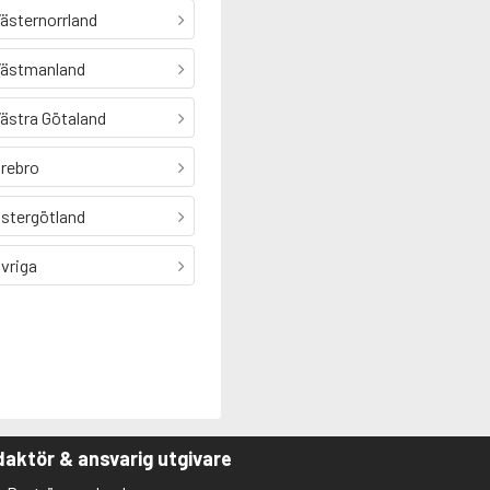
ästernorrland
ästmanland
ästra Götaland
rebro
stergötland
vriga
aktör & ansvarig utgivare