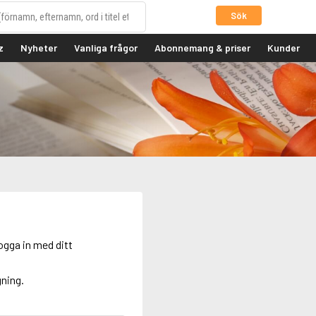
Sök
z
Nyheter
Vanliga frågor
Abonnemang & priser
Kunder
ogga in med ditt
gning.