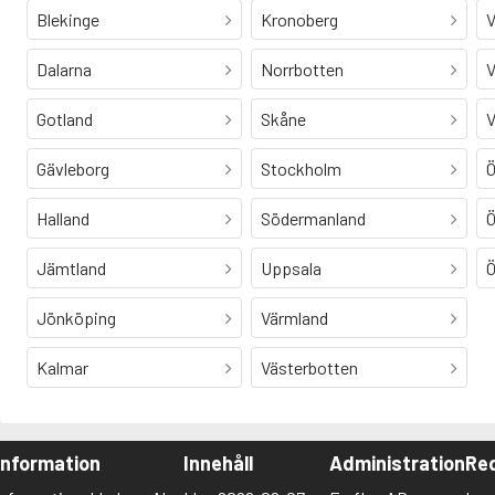
Blekinge
Kronoberg
V
Dalarna
Norrbotten
V
Gotland
Skåne
V
Gävleborg
Stockholm
Ö
Halland
Södermanland
Ö
Jämtland
Uppsala
Ö
Jönköping
Värmland
Kalmar
Västerbotten
Information
Innehåll
Administration
Red