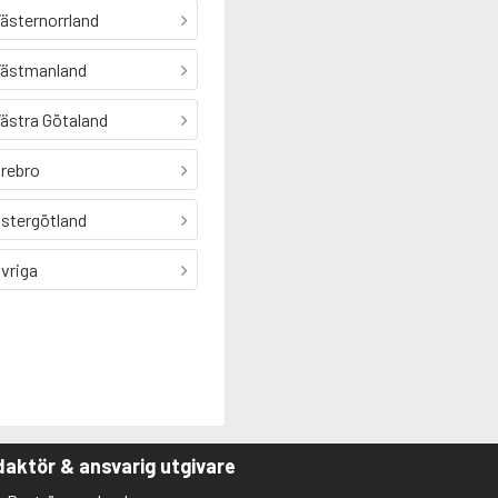
ästernorrland
ästmanland
ästra Götaland
rebro
stergötland
vriga
aktör & ansvarig utgivare