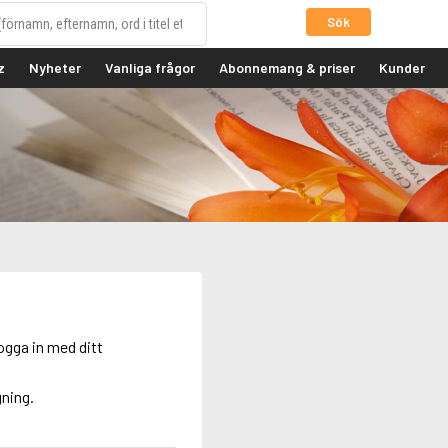
Sök
z
Nyheter
Vanliga frågor
Abonnemang & priser
Kunder
ogga in med ditt
gning.