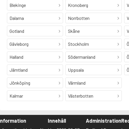
Blekinge
Kronoberg
V
Dalarna
Norrbotten
V
Gotland
Skåne
V
Gävleborg
Stockholm
Ö
Halland
Södermanland
Ö
Jämtland
Uppsala
Ö
Jönköping
Värmland
Kalmar
Västerbotten
Information
Innehåll
Administration
Red