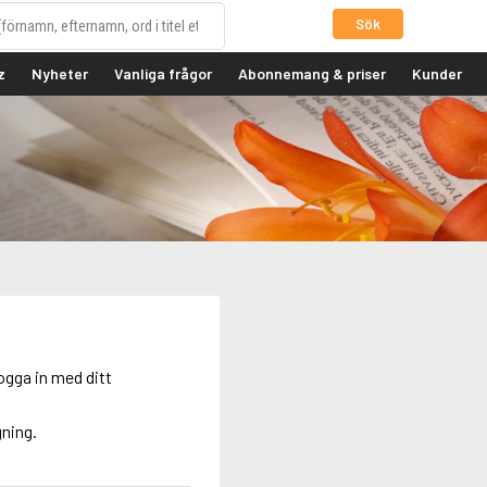
Sök
z
Nyheter
Vanliga frågor
Abonnemang & priser
Kunder
ogga in med ditt
gning.