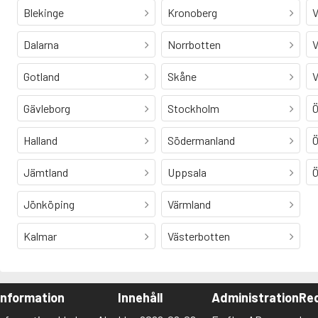
Blekinge
Kronoberg
V
Dalarna
Norrbotten
V
Gotland
Skåne
V
Gävleborg
Stockholm
Ö
Halland
Södermanland
Ö
Jämtland
Uppsala
Ö
Jönköping
Värmland
Kalmar
Västerbotten
Information
Innehåll
Administration
Red