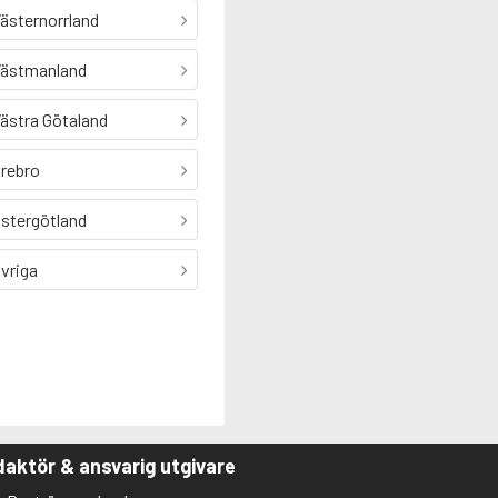
ästernorrland
ästmanland
ästra Götaland
rebro
stergötland
vriga
aktör & ansvarig utgivare