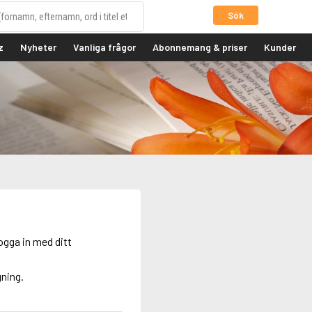
Sök
z
Nyheter
Vanliga frågor
Abonnemang & priser
Kunder
ogga in med ditt
gning.