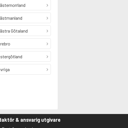
ästernorrland
ästmanland
ästra Götaland
rebro
stergötland
vriga
aktör & ansvarig utgivare