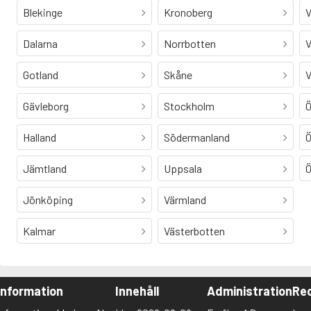
Blekinge
Kronoberg
V
Dalarna
Norrbotten
V
Gotland
Skåne
V
Gävleborg
Stockholm
Ö
Halland
Södermanland
Ö
Jämtland
Uppsala
Ö
Jönköping
Värmland
Kalmar
Västerbotten
Information
Innehåll
Administration
Red