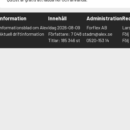
Information
Innehåll
Administration
Red
Informationsblad om Alex
Idag 2026-08-09
Forflex AB
Lar
Aktuell driftinformation
Författare: 7 048 st
adm@alex.se
Föl
Titlar: 185 346 st
0520-153 14
Föl