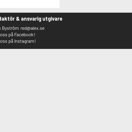
aktör & ansvarig utgivare
s Byström
red@alex.se
j oss på Facebook!
j oss på Instagram!