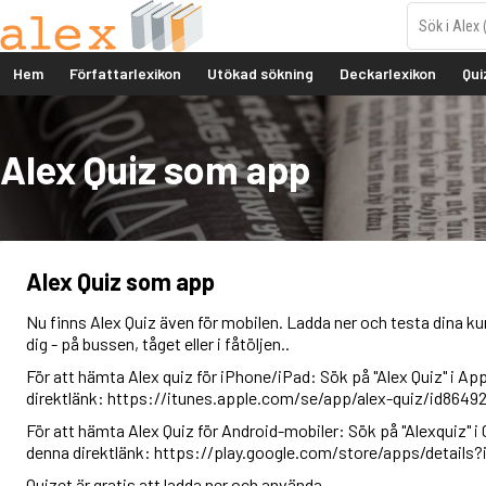
Hem
Författarlexikon
Utökad sökning
Deckarlexikon
Qui
Alex Quiz som app
Alex Quiz som app
Nu finns Alex Quiz även för mobilen. Ladda ner och testa dina ku
dig - på bussen, tåget eller i fåtöljen..
För att hämta Alex quiz för iPhone/iPad: Sök på "Alex Quiz" i Ap
direktlänk: https://itunes.apple.com/se/app/alex-quiz/id8649
För att hämta Alex Quiz för Android-mobiler: Sök på "Alexquiz" i 
denna direktlänk: https://play.google.com/store/apps/details?
Quizet är gratis att ladda ner och använda.