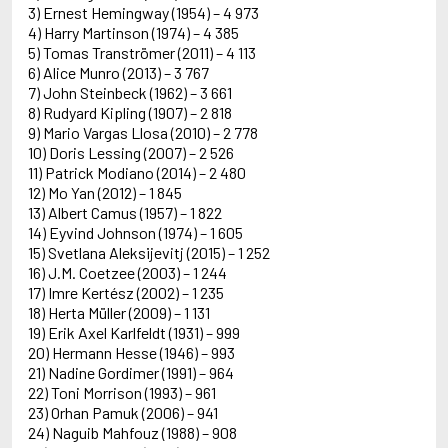
3) Ernest Hemingway (1954) – 4 973
4) Harry Martinson (1974) – 4 385
5) Tomas Tranströmer (2011) – 4 113
6) Alice Munro (2013) – 3 767
7) John Steinbeck (1962) – 3 661
8) Rudyard Kipling (1907) – 2 818
9) Mario Vargas Llosa (2010) – 2 778
10) Doris Lessing (2007) – 2 526
11) Patrick Modiano (2014) – 2 480
12) Mo Yan (2012) – 1 845
13) Albert Camus (1957) – 1 822
14) Eyvind Johnson (1974) – 1 605
15) Svetlana Aleksijevitj (2015) – 1 252
16) J.M. Coetzee (2003) – 1 244
17) Imre Kertész (2002) – 1 235
18) Herta Müller (2009) – 1 131
19) Erik Axel Karlfeldt (1931) – 999
20) Hermann Hesse (1946) – 993
21) Nadine Gordimer (1991) – 964
22) Toni Morrison (1993) – 961
23) Orhan Pamuk (2006) – 941
24) Naguib Mahfouz (1988) – 908