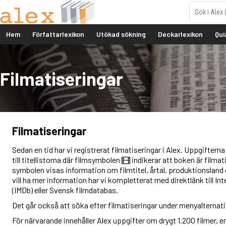
Hem
Författarlexikon
Utökad sökning
Deckarlexikon
Qui
Filmatiseringar
Filmatiseringar
Sedan en tid har vi registrerat filmatiseringar i Alex. Uppgiftern
till titellistorna där filmsymbolen
indikerar att boken är filmat
symbolen visas information om filmtitel, årtal, produktionsland
vill ha mer information har vi kompletterat med direktlänk till I
(IMDb) eller Svensk filmdatabas.
Det går också att söka efter filmatiseringar under menyalternat
För närvarande innehåller Alex uppgifter om drygt 1.200 filmer, en