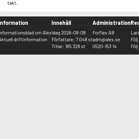
takt.
Information
Innehåll
Administration
Red
Informationsblad om Alex
Idag 2026-08-08
Forflex AB
Lar
Aktuell driftinformation
Författare: 7 048 st
adm@alex.se
Föl
Titlar: 185 328 st
0520-153 14
Föl