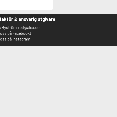
aktör & ansvarig utgivare
s Byström
red@alex.se
j oss på Facebook!
j oss på Instagram!