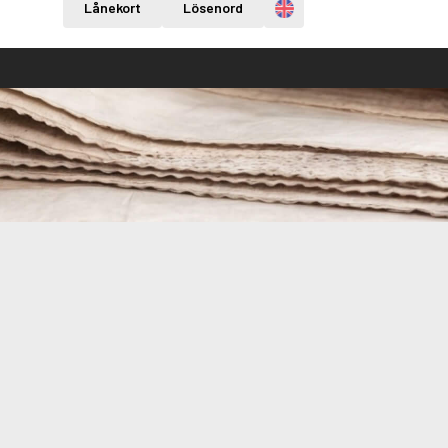
Engelska
Lånekort
Lösenord