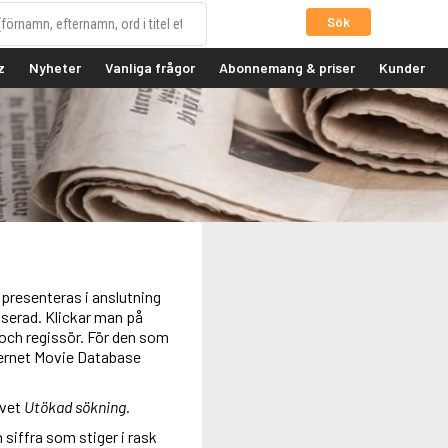
Sök
z
Nyheter
Vanliga frågor
Abonnemang & priser
Kunder
a presenteras i anslutning
iserad. Klickar man på
 och regissör. För den som
nternet Movie Database
ivet
Utökad sökning
.
 siffra som stiger i rask