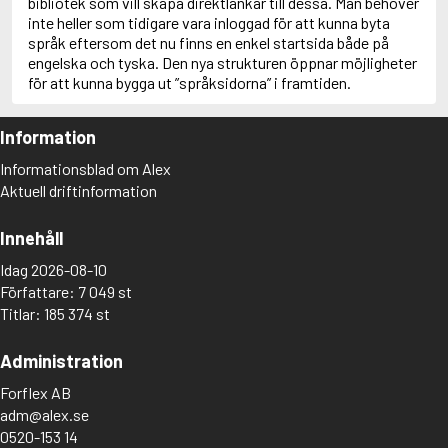
bibliotek som vill skapa direktlänkar till dessa. Man behöver
inte heller som tidigare vara inloggad för att kunna byta
språk eftersom det nu finns en enkel startsida både på
engelska och tyska. Den nya strukturen öppnar möjligheter
för att kunna bygga ut ”språksidorna” i framtiden.
Information
Informationsblad om Alex
Aktuell driftinformation
Innehåll
Idag 2026-08-10
Författare: 7 049 st
Titlar: 185 374 st
Administration
Forflex AB
adm@alex.se
0520-153 14