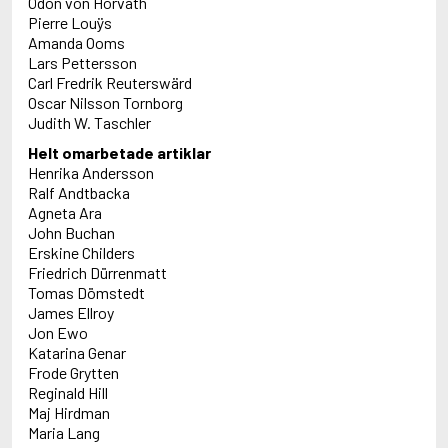
Ödön von Horváth
Pierre Louÿs
Amanda Ooms
Lars Pettersson
Carl Fredrik Reuterswärd
Oscar Nilsson Tornborg
Judith W. Taschler
Helt omarbetade artiklar
Henrika Andersson
Ralf Andtbacka
Agneta Ara
John Buchan
Erskine Childers
Friedrich Dürrenmatt
Tomas Dömstedt
James Ellroy
Jon Ewo
Katarina Genar
Frode Grytten
Reginald Hill
Maj Hirdman
Maria Lang